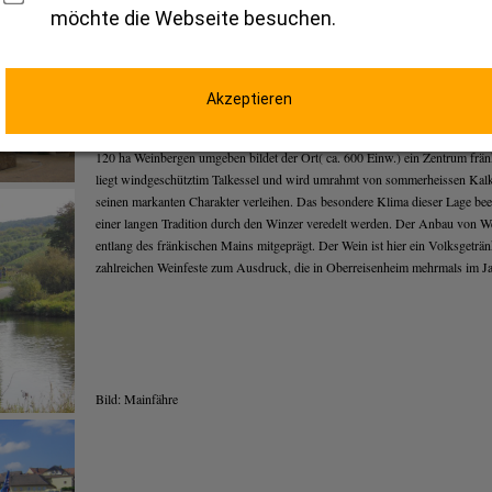
möchte die Webseite besuchen.
Obereisenheim fränkischer Weinort mit Charm
Bild: Rathaus in der Ortsmitte
Akzeptieren
In einem malerischen Dorf des fränkischen Mains liegt das Weingut Schule
120 ha Weinbergen umgeben bildet der Ort( ca. 600 Einw.) ein Zentrum frän
liegt windgeschütztim Talkessel und wird umrahmt von sommerheissen Kal
seinen markanten Charakter verleihen. Das besondere Klima dieser Lage beei
einer langen Tradition durch den Winzer veredelt werden. Der Anbau von We
entlang des fränkischen Mains mitgeprägt. Der Wein ist hier ein Volksgeträn
zahlreichen Weinfeste zum Ausdruck, die in Oberreisenheim mehrmals im Jah
Bild: Mainfähre