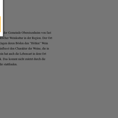
r in der Gemeinde Obereisenheim von fast
kischer Weinkultur in der Region. Der Ort
klagen deren Böden den "Höllen" Wein
nflusst den Charakter der Weine, die in
in hat auch die Lebensart in dem Ort
k. Das kommt nicht zuletzt durch die
r stattfinden.