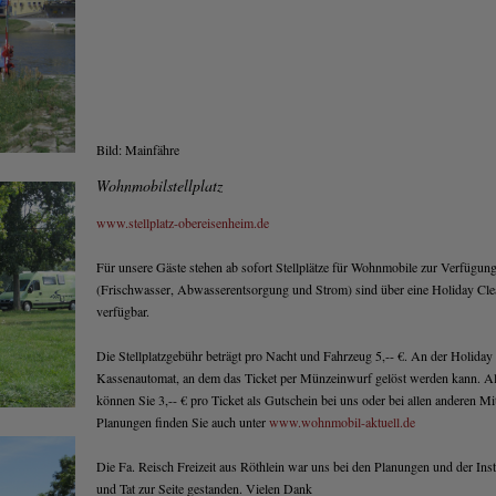
Bild: Mainfähre
Wohnmobilstellplatz
www.stellplatz-obereisenheim.de
Für unsere Gäste stehen ab sofort Stellplätze für Wohnmobile zur Verfügun
(Frischwasser, Abwasserentsorgung und Strom) sind über eine Holiday Cl
verfügbar.
Die Stellplatzgebühr beträgt pro Nacht und Fahrzeug 5,-- €. An der Holiday 
Kassenautomat, an dem das Ticket per Münzeinwurf gelöst werden kann. Al
können Sie 3,-- € pro Ticket als Gutschein bei uns oder bei allen anderen Mit
Planungen finden Sie auch unter
www.wohnmobil-aktuell.de
Die Fa. Reisch Freizeit aus Röthlein war uns bei den Planungen und der Inst
und Tat zur Seite gestanden. Vielen Dank